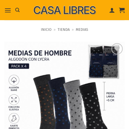
Saltar
al
contenido
INICIO
»
TIENDA
»
MEDIAS
Añadir a
favoritos