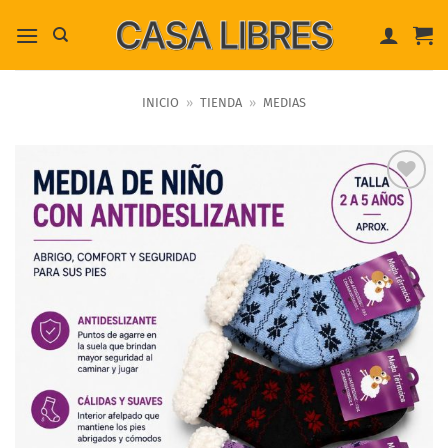
Saltar
al
contenido
INICIO
»
TIENDA
»
MEDIAS
Añadir a
favoritos